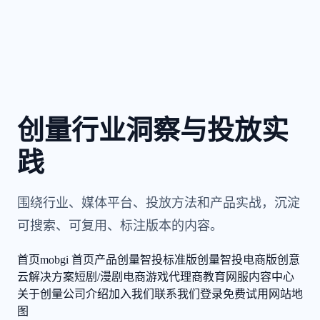
创量行业洞察与投放实
践
围绕行业、媒体平台、投放方法和产品实战，沉淀
可搜索、可复用、标注版本的内容。
首页
mobgi 首页
产品
创量智投标准版
创量智投电商版
创意
云
解决方案
短剧/漫剧
电商
游戏
代理商
教育
网服
内容中心
关于创量
公司介绍
加入我们
联系我们
登录
免费试用
网站地
图