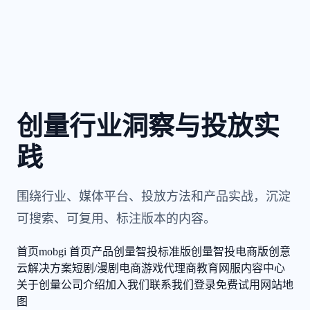
创量行业洞察与投放实
践
围绕行业、媒体平台、投放方法和产品实战，沉淀
可搜索、可复用、标注版本的内容。
首页
mobgi 首页
产品
创量智投标准版
创量智投电商版
创意
云
解决方案
短剧/漫剧
电商
游戏
代理商
教育
网服
内容中心
关于创量
公司介绍
加入我们
联系我们
登录
免费试用
网站地
图