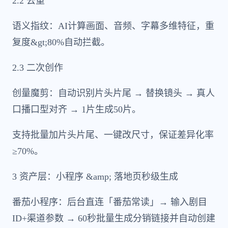
2.2 去重
语义指纹：AI计算画面、音频、字幕多维特征，重
复度&gt;80%自动拦截。
2.3 二次创作
创量魔剪：自动识别片头片尾 → 替换镜头 → 真人
口播口型对齐 → 1片生成50片。
支持批量加片头片尾、一键改尺寸，保证差异化率
≥70%。
3 资产层：小程序 &amp; 落地页秒级生成
番茄小程序：后台直连「番茄常读」→ 输入剧目
ID+渠道参数 → 60秒批量生成分销链接并自动创建