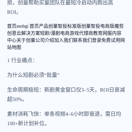
损，创量帮助买量团队在最短冷启动内跑出高
ROI。
首页
mobgi 首页
产品
创量智投标准版
创量智投电商版
魔剪
创意云
解决方案
短剧/漫剧
电商
游戏
代理商
教育
网服
内容
中心
关于创量
公司介绍
加入我们
联系我们
登录
免费试用
网
站地图
1 行业痛点：
为什么短剧必须“批量”
生命周期极短：新剧黄金窗口仅3–5天，ROI日衰减
超50%。
素材消耗飞快：单条视频4–6小时即衰退，需日均
100+新计划补位。