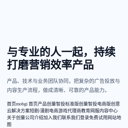
与专业的人一起，持续
打磨营销效率产品
产品、技术与业务团队协同，把复杂的广告投放与
内容生产流程，做成清晰、可靠的产品能力。
首页
mobgi 首页
产品
创量智投标准版
创量智投电商版
创意
云
解决方案
短剧/漫剧
电商
游戏
代理商
教育
网服
内容中心
关于创量
公司介绍
加入我们
联系我们
登录
免费试用
网站地
图