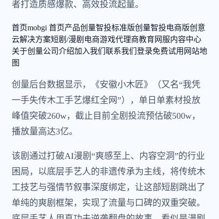
者打造质感爆款、高效投流起量。
首页
mobgi 首页
产品
创量智投标准版
创量智投电商版
创意
云
解决方案
短剧/漫剧
电商
游戏
代理商
教育
网服
内容中心
关于创量
公司介绍
加入我们
联系我们
登录
免费试用
网站地
图
创量后台数据显示，《安徽小木匠》（又名“我凭
一手失传木工手艺爆红全网”），单日单素材投放
峰值突破260w，截止目前全剧投流预估破500w，
播放量高达3亿。
该剧通过打破AI漫剧“爽感至上、内容空洞”的行业
困局，以底层手艺人的非遗传承为主线，将传统木
工技艺与强情节叙事深度绑定，让这部短剧跳出了
单纯的爽剧框架，实现了流量与口碑的双重突破。
底层手艺人用真功夫逆袭翻盘的故事，看似是漫剧