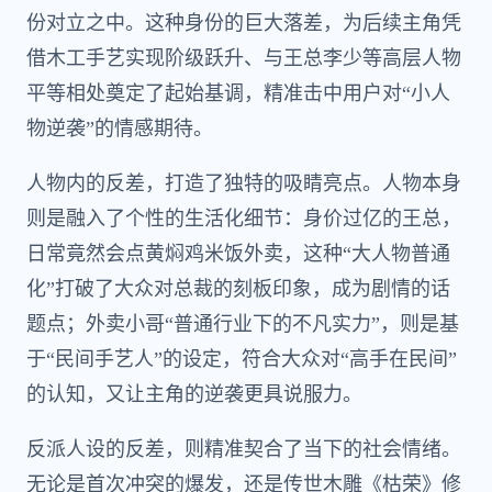
份对立之中。这种身份的巨大落差，为后续主角凭
借木工手艺实现阶级跃升、与王总李少等高层人物
平等相处奠定了起始基调，精准击中用户对“小人
物逆袭”的情感期待。
人物内的反差，打造了独特的吸睛亮点。人物本身
则是融入了个性的生活化细节：身价过亿的王总，
日常竟然会点黄焖鸡米饭外卖，这种“大人物普通
化”打破了大众对总裁的刻板印象，成为剧情的话
题点；外卖小哥“普通行业下的不凡实力”，则是基
于“民间手艺人”的设定，符合大众对“高手在民间”
的认知，又让主角的逆袭更具说服力。
反派人设的反差，则精准契合了当下的社会情绪。
无论是首次冲突的爆发，还是传世木雕《枯荣》修