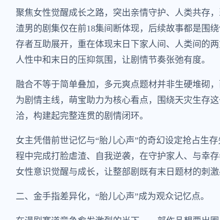
聚焦女性觉醒成长之路，突出亲情守护、人类共存，
渣男的剧集仅在前18集间断体现，后续故事都是围绕
存者互助展开，重在体现末日下家人间、人类间的两
人性中和末日的压抑氛围，让剧情节奏张弛有度。
融合不等于简单叠加，多元爽点题材并非生硬堆砌，
为剧情主线，萌宝助力为核心看点，围绕天灾生存这
洽，构建起完整连贯的剧情闭环。
女主凭借前世记忆与“胎儿心声”的奇幻设定抢占生
程中完成打脸虐渣、自我逆袭，在守护家人、与幸存
女性意识觉醒与成长，让整部剧既有末日题材的刺激
二、金手指差异化，“胎儿心声”成为观众记忆点。