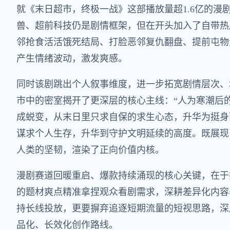
就《末日超市，终极一战》这部播放量超1.6亿的漫
兽、超前科技仍是剧情框架，但在开头加入了自带热
邻抢食活活饿死结局、打脸恶邻复仇翻盘、提前屯物
产生情绪波动，激发爽感。
同时该剧跳出个人叙事维度，进一步拓宽剧情层次、
市中的密室揭开了更深层的核心主线：“人为寒潮后
成蜕变，从末日里只求自保的求生心态，升华为挺身
谋求个人生存，升华到守护文明延续的高度。既展现
人类的坚韧，渲染了正向价值内核。
漫剧赛道回暖重启、爆款持续涌现的核心关键，在于
的题材爽点精准拿捏观众看剧需求，深耕差异化内容
持长线投放，更要摒弃追逐短期流量的短视思路，深
品化、长效化创作路线。