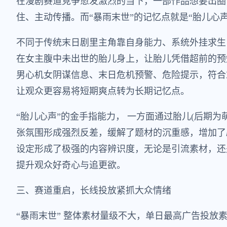
在漫剧赛道竞争愈发激烈的当下，一部作品想要出圈
住、主动传播。而“暴雨末世”的记忆点就是“胎儿心
不同于传统末日剧里主角靠自身能力、系统外挂求生
在女主腹中未出世的胎儿身上，让胎儿凭借超前的预
男心机女阴谋信息、末日危机预警、危险提示，符合
让观众更容易将短期爽点转为长期记忆点。
“胎儿心声”的金手指能力， 一方面通过胎儿(后期
张氛围形成强烈反差，缓解了题材的沉重感，增加了
设定形成了极强的内容辨识度，无论是引流素材，还
提升观众好奇心与追更欲。
三、赛道重启，长线投放紧抓大众情绪
“暴雨末世” 整体素材量级不大，单日最高广告投放素材量