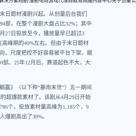
解决方案
短剧/漫剧
电商
游戏
代理商
教育
网服
内容中心
关于创量
公
足，末日题材漫剧兴起。从创量后台我们
094部，在整个漫剧大盘占比32%；其中
9月27日投放至今，播放量早已超过3
在高峰期的40%左右。但由于末日题材
向，尺度把控不好容易被平台下架，据
000部。25年12月后，赛道起色不大，大
躺赢》（以下称“暴雨末世”）五一期间
的超爆款素材了。该剧从4月29日开始
86个，投放素材量高峰为1,185个，9
真人爆剧高出了30%。