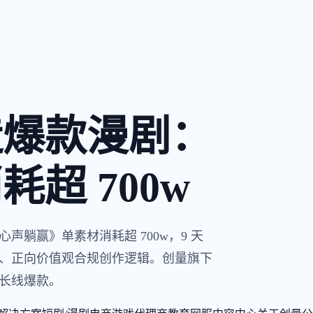
造爆款漫剧：
超 700w
躺赢》单素材消耗超 700w，9 天
手指、正向价值观合规创作逻辑。创量旗下
长线爆款。