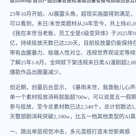
首页
mobgi 首页
产品
创量智投标准版
创量智投电商版
创意云
23年10月开始，AI展露头角，超现实画面得到满
可以看到，末日/末世类题材从24年至今，共上线45,
《我在末世当老板，员工全是S级变异体》于2025年
亿，持续投放天数已达220天，目前投放量仍能保持
带有血腥暴力、极端人性对立、违规世界观设定等倾
了解25年1-8月，全网就下架违规末日类AI漫剧超2,
爆款作品出圈量减少。
但近期，创量后台显示，《暴雨末世，我靠胎儿心声
单一个素材投放消耗就能超700w，可以说是五一假期
参与投放，至今总素材数已达2,540个，总计划数达5,7
天整部剧消耗突破2,100w，比五一档其他类型的AI
一、跳出单层视觉冲击，多元混搭打造末世新爽感