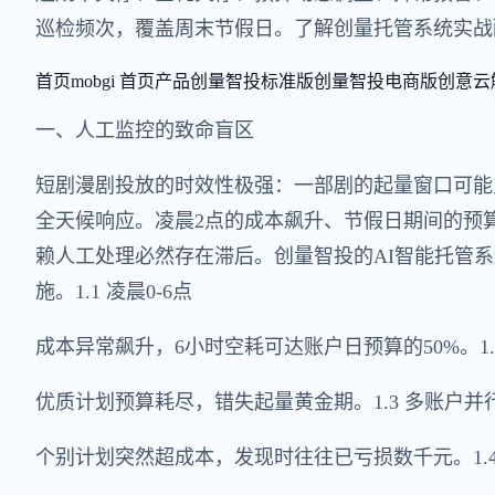
巡检频次，覆盖周末节假日。了解创量托管系统实战
首页
mobgi 首页
产品
创量智投标准版
创量智投电商版
创意云
一、人工监控的致命盲区
短剧漫剧投放的时效性极强：一部剧的起量窗口可能只
全天候响应。凌晨2点的成本飙升、节假日期间的预
赖人工处理必然存在滞后。创量智投的AI智能托管
施。1.1 凌晨0-6点
成本异常飙升，6小时空耗可达账户日预算的50%。1.
优质计划预算耗尽，错失起量黄金期。1.3 多账户并
个别计划突然超成本，发现时往往已亏损数千元。1.4