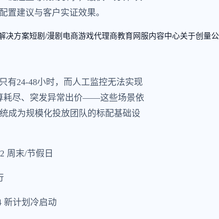
配置建议与客户实证效果。
解决方案
短剧/漫剧
电商
游戏
代理商
教育
网服
内容中心
关于创量
公
有24-48小时，而人工监控无法实现
算耗尽、突发异常出价——这些场景依
系统成为规模化投放团队的标配基础设
2 周末/节假日
行
 新计划冷启动