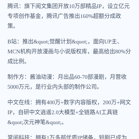
腾讯：旗下阅文集团开放10万部精品IP，设立亿元
专项创作基金，腾讯广告推出160%超额分成政
策。
B站：推出&quot;觉醒计划&quot;，面向UP主、
MCN机构开放漫画与小说版权库，最高给出80%分
成比例。
制作方：酱油动漫：月出品60-70部漫剧，月营收
5000万元，是行业内头部的制作公司。
中文在线：拥有400万+数字内容版权，200万+网文
IP，自研中文逍遥2.0大模型+全链路AI工具链
&quot;次元神笔&quot;。
掌阅科技：拥有1万多部优质IP储备，短剧已成为