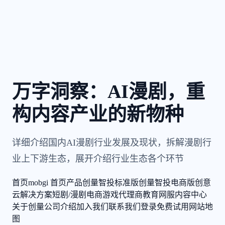
万字洞察：AI漫剧，重
构内容产业的新物种
详细介绍国内AI漫剧行业发展及现状，拆解漫剧行
业上下游生态，展开介绍行业生态各个环节
首页
mobgi 首页
产品
创量智投标准版
创量智投电商版
创意
云
解决方案
短剧/漫剧
电商
游戏
代理商
教育
网服
内容中心
关于创量
公司介绍
加入我们
联系我们
登录
免费试用
网站地
图